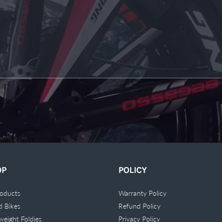
OP
POLICY
roducts
Warranty Policy
ld Bikes
Refund Policy
weight Foldies
Privacy Policy