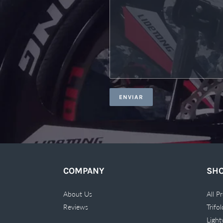
COMPANY
SH
About Us
All P
Reviews
Trifo
Light